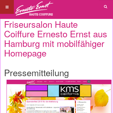
Friseursalon Haute
Coiffure Ernesto Ernst aus
Hamburg mit mobilfähiger
Homepage
Pressemitteilung