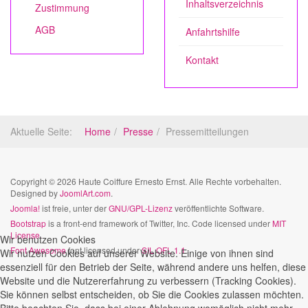
Inhaltsverzeichnis
Zustimmung
AGB
Anfahrtshilfe
Kontakt
Aktuelle Seite:
Home
Presse
Pressemitteilungen
Copyright © 2026 Haute Coiffure Ernesto Ernst. Alle Rechte vorbehalten.
Designed by
JoomlArt.com
.
Joomla!
ist freie, unter der
GNU/GPL-Lizenz
veröffentlichte Software.
Bootstrap
is a front-end framework of Twitter, Inc. Code licensed under
MIT
License.
Wir benutzen Cookies
Font Awesome
font licensed under
SIL OFL 1.1
.
Wir nutzen Cookies auf unserer Website. Einige von ihnen sind
essenziell für den Betrieb der Seite, während andere uns helfen, diese
Website und die Nutzererfahrung zu verbessern (Tracking Cookies).
Sie können selbst entscheiden, ob Sie die Cookies zulassen möchten.