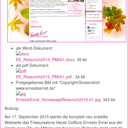
als Word-Dokument:
EE_Relaunch2015_PM001.docx
, 39 kb
als pdf-Dokument:
EE_Relaunch2015_PM001.pdf
, 34 kb
Freigegebenes Bild mit "Copyright/Screenshot:
www.ernestoernst.de"
ErnestoErnst_HomepageRelaunch2015-01.jpg
, 343 kb
Auszug:
Am 17. September 2015 startet die komplett neu erstellte
Webseite des Friseursalons Haute Coiffure Ernesto Ernst aus der
Hamburger City. Im Mittelpunkt der neuen Webseite steht jetzt die